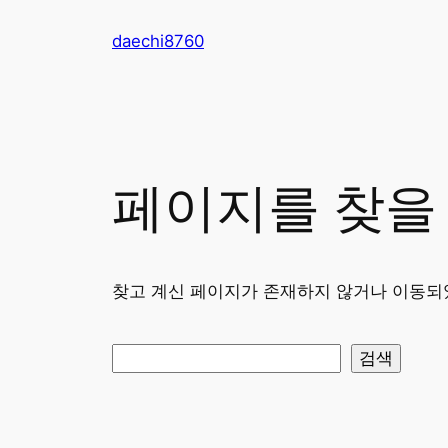
콘
daechi8760
텐
츠
로
바
로
가
페이지를 찾을
기
찾고 계신 페이지가 존재하지 않거나 이동되
검
검색
색