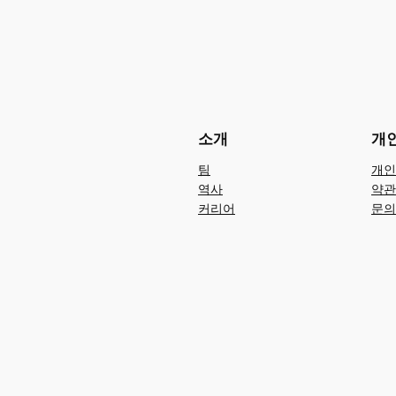
소개
개
팀
개인
역사
약관
커리어
문의